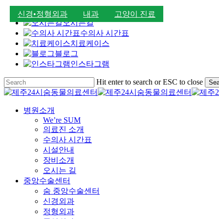
진료시간
신경•정형외과
내과
고양이 진료
오시는길
수의사 시간표
치료케이스
블로그
인스타그램
Skip
Hit enter to search or ESC to close
Sea
to
Close
main
Search
content
Menu
병원소개
We’re SUM
의료진 소개
수의사 시간표
시설안내
장비소개
오시는 길
중앙수술센터
숨 중앙수술센터
신경외과
정형외과