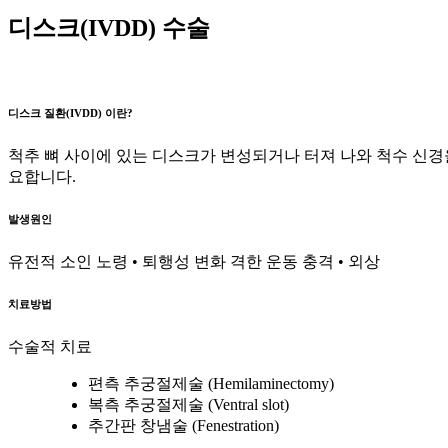
디스크(IVDD) 수술
디스크 질환(IVDD) 이란?
척추 뼈 사이에 있는 디스크가 변성되거나 터져 나와 척수 신경
요합니다.
발생원인
유전적 소인
노령 • 퇴행성 변화
격한 운동
충격 • 외상
치료방법
수술적 치료
편측 추궁절제술 (Hemilaminectomy)
복측 추궁절제술 (Ventral slot)
추간판 창냄술 (Fenestration)